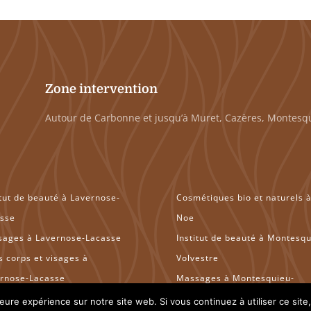
Zone intervention
Autour de Carbonne et jusqu’à Muret, Cazères, Montesqu
itut de beauté à Lavernose-
Cosmétiques bio et naturels 
sse
Noe
ages à Lavernose-Lacasse
Institut de beauté à Montesqu
s corps et visages à
Volvestre
rnose-Lacasse
Massages à Montesquieu-
étiques bio et naturels à
Volvestre
leure expérience sur notre site web. Si vous continuez à utiliser ce sit