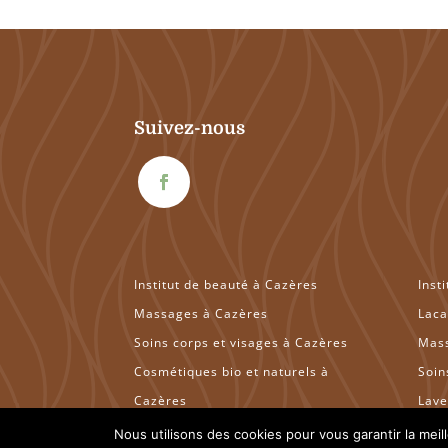
Suivez-nous
Institut de beauté à Cazères
Inst
Massages à Cazères
Laca
Soins corps et visages à Cazères
Mass
Cosmétiques bio et naturels à
Soin
Cazères
Lave
Institut de beauté à Muret
Cosm
Nous utilisons des cookies pour vous garantir la meil