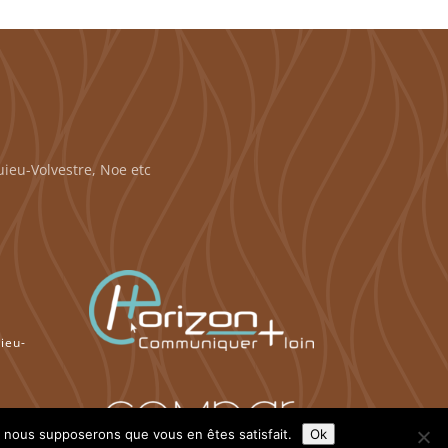
ieu-Volvestre, Noe etc
à
ieu-
e, nous supposerons que vous en êtes satisfait.
Ok