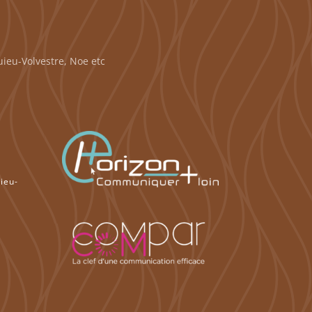
ieu-Volvestre, Noe etc
à
ieu-
à