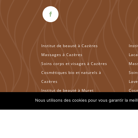
Institut de beauté à Cazères
Inst
Massages à Cazères
Laca
Soins corps et visages à Cazères
Mass
Cosmétiques bio et naturels à
Soin
Cazères
Lave
Institut de beauté à Muret
Cosm
Massages à Muret
Lave
Nous utilisons des cookies pour vous garantir la meil
Soins corps et visages à Muret
Inst
Cosmétiques bio et naturels à
Mas
Muret
Soin