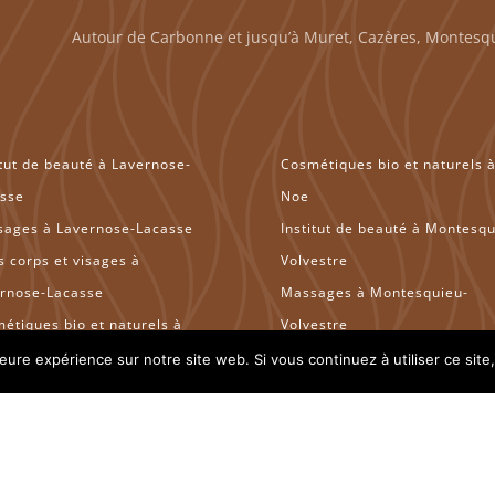
Autour de Carbonne et jusqu’à Muret, Cazères, Montesqu
itut de beauté à Lavernose-
Cosmétiques bio et naturels 
sse
Noe
ages à Lavernose-Lacasse
Institut de beauté à Montesqu
s corps et visages à
Volvestre
rnose-Lacasse
Massages à Montesquieu-
étiques bio et naturels à
Volvestre
rnose-Lacasse
Soins corps et visages à
leure expérience sur notre site web. Si vous continuez à utiliser ce sit
itut de beauté à Noe
Montesquieu-Volvestre
sages à Noe
Cosmétiques bio et naturels 
s corps et visages à Noe
Montesquieu-Volvestre